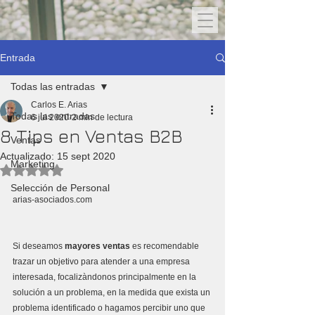
Entrada
Todas las entradas
Carlos E. Arias
Todas las entradas
6 jul 2020
2 min de lectura
8 Tips en Ventas B2B
Ventas
Actualizado:
15 sept 2020
Marketing
Obtuvo NaN de 5 estrellas.
Selección de Personal
arias-asociados.com
Si deseamos 
mayores ventas 
es recomendable 
trazar un objetivo para atender a una empresa 
interesada, focalizàndonos principalmente en la 
solución a un problema, en la medida que exista un 
problema identificado o hagamos percibir uno que 