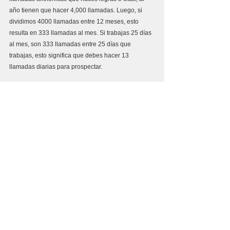
año tienen que hacer 4,000 llamadas. Luego, si 
dividimos 4000 llamadas entre 12 meses, esto 
resulta en 333 llamadas al mes. Si trabajas 25 días 
al mes, son 333 llamadas entre 25 días que 
trabajas, esto significa que debes hacer 13 
llamadas diarias para prospectar. 
¿Son los número reflejados de este càlculo viables 
en su empresa?
¿Requiere de 
marketing para generar nuevos 
“leads”
 y tener una nueva fuente de generación de 
oportunidades?
Como verás es importante ser organizado, pero 
también es importante el conocimiento de uno 
mismo, del negocio, de los números, objetivos. 
Deseo una sesión gratuita para incrementar mis leads de ventas