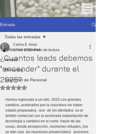
Entrada
Todas las entradas
Carlos E. Arias
Todas las entradas
14 oct 2024
4 min de lectura
¿Cuantos leads debemos
Ventas
"encender" durante el
Marketing
2025?
Selección de Personal
Obtuvo NaN de 5 estrellas.
Hemos ingresado a un año  2025 con grandes 
cambios, acelerados por la coyuntura sin haber 
estado preparados,  uno  de los afectados  es el 
ámbito comercial con la acelerada implantación de 
tecnología y cambios en el como  hacer de las 
cosas, desde prospección, reuniones virtuales, (no 
se dan casi  las reuniones presenciales)   procesos 