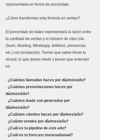
representada en forma de porcentaje.
¿Cómo transformar esta fórmula en ventas? 
El porcentaje de bateo representará la razón entre 
la cantidad de ventas y el número de citas (vìa 
Zoom, Meeting, Whatsapp, telèfono, presencial, 
etc.) con prospectos. Tienen que saber llevar tu 
récord, lo que debes medir y tienen que entender 
es:
·
¿Cuántas llamadas haces por día/mes/año?
·
¿Cuántas presentaciones haces por 
día/mes/año?
·
¿Cuántos leads son generados por 
día/mes/año?
·
¿Cuántos clientes haces por día/mes/año?
·
¿Cuánto vendes por día/mes/año?
·
¿Cuál es tu pipeline de este año?
·
¿Cuál es tu forecast mensual/anual?