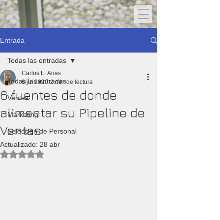
Entrada
Todas las entradas
Carlos E. Arias
Todas las entradas
6 jul 2020
2 min de lectura
6 fuentes de donde
Ventas
alimentar su Pipeline de
Marketing
Ventas
Selección de Personal
Actualizado:
28 abr
Obtuvo NaN de 5 estrellas.