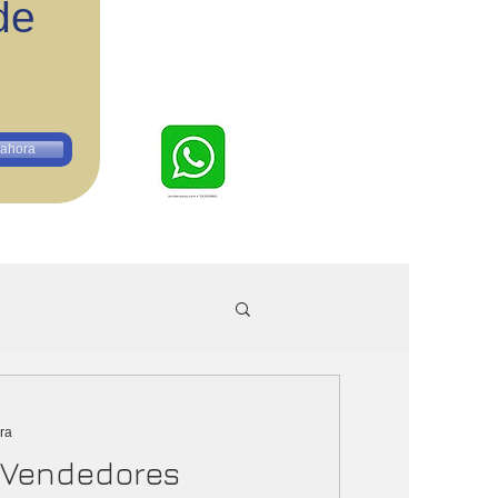
de
 ahora
ura
 Vendedores