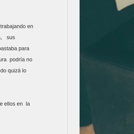
 trabajando en  
   sus 
bastaba para 
ura  podría no 
do quizá lo 