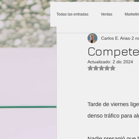
Todas las entradas
Ventas
Marketi
Home
Carlos E. Arias
2 n
Compete
Actualizado:
2 dic 2024
Obtuvo NaN de 5 es
Tarde de viernes lig
denso tráfico para a
Nadie presagió que h