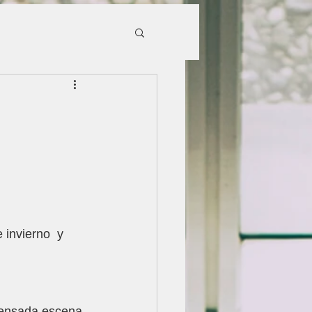
Blog
 invierno  y 
mpensada escena 