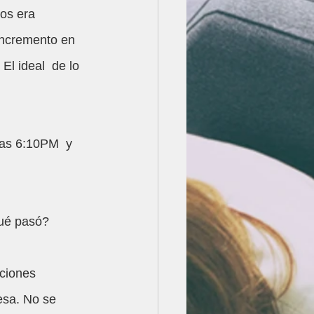
incremento en 
El ideal  de lo 
las 6:10PM  y 
Qué pasó?
ciones 
esa. No se 