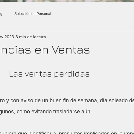
ng
Selección de Personal
Reclutamiento de Personal
Talleres de Ventas
Contacto
ov 2023
3 min de lectura
ncias en Ventas
trellas.
                            Las ventas perdidas
ero y con aviso de un buen fin de semana, día soleado de
lgunos, como evitando trasladarse aún. 
ubiera que identificar a  presuntos implicados en la i