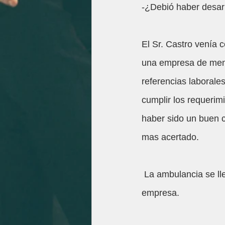
-¿Debió haber desar
El Sr. Castro venía c
una empresa de menor
referencias laboral
cumplir los requerimi
haber sido un buen c
mas acertado.
 La ambulancia se llevo a los heridos y  otras victimas. Nunca mas se supo de ellos en  la 
empresa.