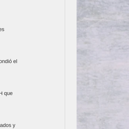
 
es 
ondió el 
H que 
cados y 