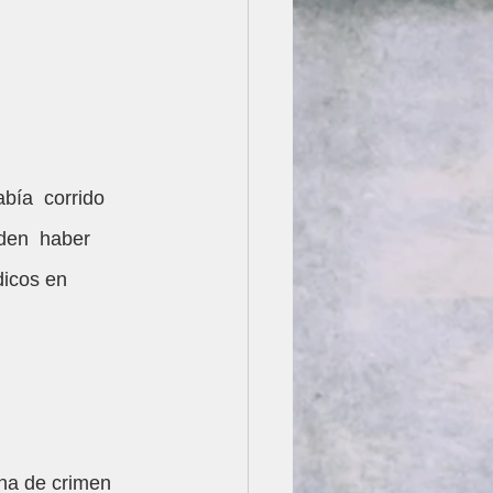
bía  corrido 
den  haber 
icos en  
ena de crimen 