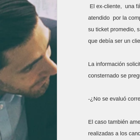
 El ex-cliente,  una fábrica de pinturas, ya era seguramente en estos momentos era 
atendido  por la com
su ticket promedio, s
que debía ser un cli
La información solici
consternado se preg
-¿No se evaluó corre
El caso también amer
realizadas a los can