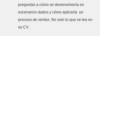
preguntas a cómo se desenvolvería en 
escenarios dados y cómo aplicaría  un 
proceso de ventas. No solo lo que se lea en 
su CV.
Disponibilidad: 
El proceso de ventas es una tarea 
complicada que muchas veces puede 
dilatarse en cualquiera de sus etapas y el 
personal debe estar consciente de ello. Los 
mejores vendedores no trabajan con base 
en horarios, sino en metas.
Lealtad y honestidad: 
Las habilidades anteriores pueden caer en 
saco roto si la persona carece de estos dos 
valores. Un vendedor debe ser un 