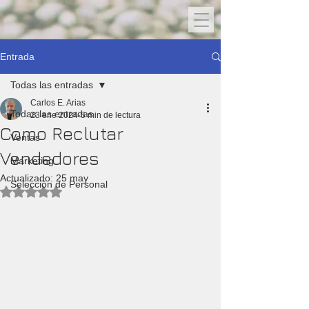
Entrada
Todas las entradas
Carlos E. Arias
Todas las entradas
23 ene 2024
5 min de lectura
Como Reclutar
Ventas
Vendedores
Marketing
Actualizado:
25 may
Selección de Personal
Obtuvo NaN de 5 estrellas.