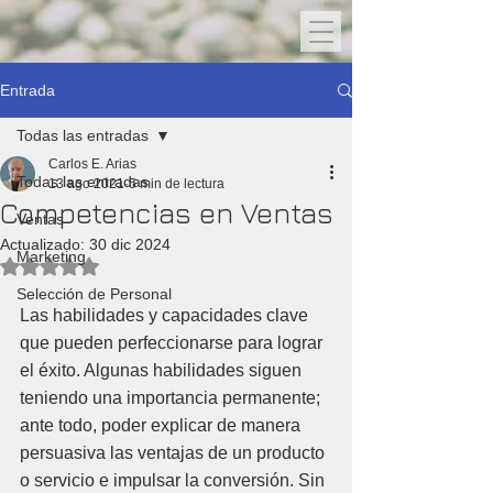
Entrada
Todas las entradas
Carlos E. Arias
Todas las entradas
13 ago 2021
5 min de lectura
Competencias en Ventas
Ventas
Actualizado:
30 dic 2024
Marketing
Obtuvo NaN de 5 estrellas.
Selección de Personal
Las habilidades y capacidades clave 
que pueden perfeccionarse para lograr 
el éxito. Algunas habilidades siguen 
teniendo una importancia permanente; 
ante todo, poder explicar de manera 
persuasiva las ventajas de un producto 
o servicio e impulsar la conversión. Sin 