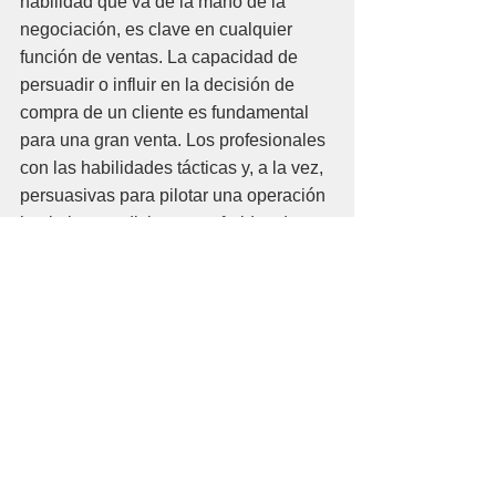
habilidad que va de la mano de la 
negociación, es clave en cualquier 
función de ventas. La capacidad de 
persuadir o influir en la decisión de 
compra de un cliente es fundamental 
para una gran venta. Los profesionales 
con las habilidades tácticas y, a la vez, 
persuasivas para pilotar una operación 
hacia las condiciones preferidas de 
una empresa, o de vender otros 
productos cuando surge la 
oportunidad, son incorporaciones muy 
valiosas a cualquier equipo de ventas.
9. Seguridad en si 
mismo