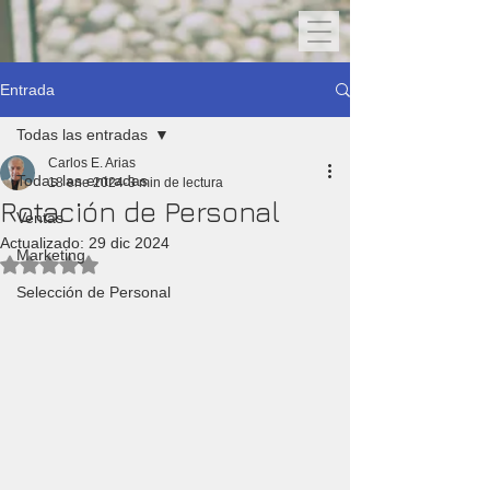
Entrada
Todas las entradas
Carlos E. Arias
Todas las entradas
18 ene 2024
3 min de lectura
Rotación de Personal
Ventas
Actualizado:
29 dic 2024
Marketing
Obtuvo NaN de 5 estrellas.
Selección de Personal