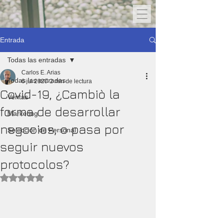
Entrada
Todas las entradas
Carlos E. Arias
Todas las entradas
6 jul 2020
2 min de lectura
Covid-19, ¿Cambiò la
Ventas
forma de desarrollar
Marketing
negocios, o pasa por
Selección de Personal
seguir nuevos
protocolos?
Obtuvo NaN de 5 estrellas.