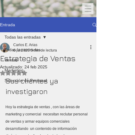
Entrada
Todas las entradas
Carlos E. Arias
Todas las entradas
6 jul 2020
5 min de lectura
Estrategia de Ventas
Ventas
Actualizado:
24 feb 2025
Marketing
Obtuvo NaN de 5 estrellas.
Sus clientes ya 
Selección de Personal
investigaron
Hoy la estrategia de ventas , con las áreas de 
marketing y comercial  necesitan reclutar personal 
de ventas y armar equipos comerciales 
desarrollando  un contenido de información 