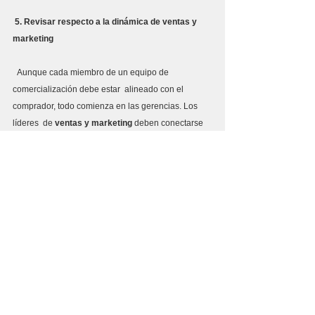
 5. Revisar respecto a la dinámica de ventas y 
marketing
  Aunque cada miembro de un equipo de 
comercialización debe estar  alineado con el 
comprador, todo comienza en las gerencias. Los 
líderes  de 
ventas y marketing
 deben conectarse 
regularmente para identificar  formas de fomentar la 
colaboración y, en última instancia, mejorar la  
experiencia del comprador.
 En esencia, la colaboración debe  centrarse en 
garantizar que  ventas y el marketing estén 
alineados  con objetivos comunes.  Eso significa 
dar a ambos grupos acceso a datos  que pueden 
servir como una única fuente de verdad para la 
toma de  decisiones.