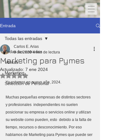
Entrada
Todas las entradas
Carlos E. Arias
Todas las entradas
9 dic 2020
4 min de lectura
Marketing para Pymes
Ventas
Actualizado:
7 ene 2024
Marketing
Obtuvo NaN de 5 estrellas.
Ya estamos en nuevo año, 2024. 
Selección de Personal
Muchas pequeñas empresas de distintos sectores  
y profesionales  independientes no suelen 
posicionar su empresa o servicios online y utilizan 
su website como pueden, esto  debido a la falta de 
tiempo, recursos o desconocimiento. Por eso 
hablamos de Marketing para Pymes que puede ser 