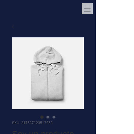
SKU: 217537123517253
Soy un producto