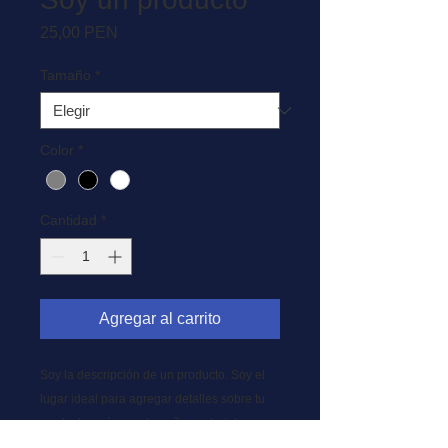
Precio
25,00 PEN
Tamaño
*
Color
*
Cantidad
*
Agregar al carrito
Soy la descripción de un producto. Soy el 
lugar ideal para agregar detalles sobre tu 
producto, así como tamaño, materiales, 
instrucciones de cuidado y de limpieza.