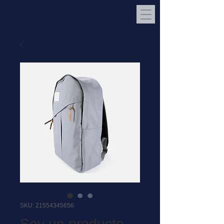
SKU: 21554345656
Soy un producto