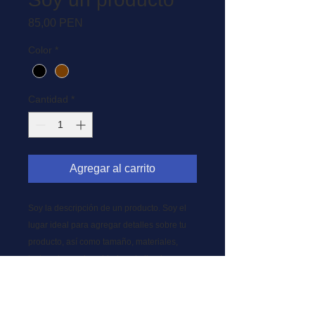
Precio
85,00 PEN
Color
*
Cantidad
*
Agregar al carrito
Soy la descripción de un producto. Soy el 
lugar ideal para agregar detalles sobre tu 
producto, así como tamaño, materiales, 
instrucciones de cuidado y de limpieza.
INFORMACIÓN DE PRODUCTO