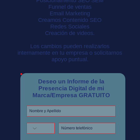
Posicionamento SEO SEM
Funnel de ventas
Email Marketing
Creamos Contenido SEO
Redes Sociales
Creación de videos.
Los cambios pueden realizarlos
internamente en tu empresa o solicitarnos
apoyo puntual.
Deseo un Informe de la
Presencia Digital de mi
Marca/Empresa GRATUITO