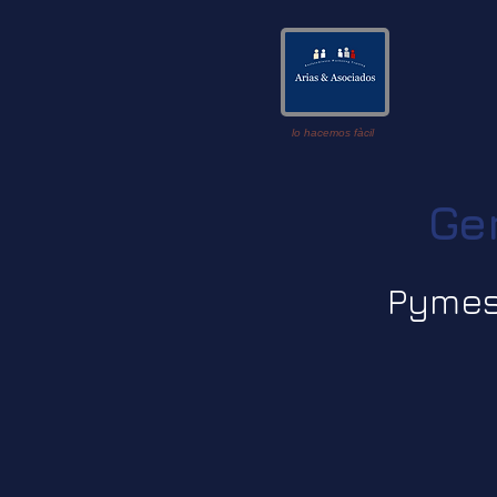
lo hacemos fàcil
Gen
Pymes