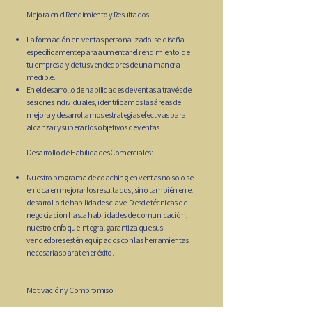
Mejora en el Rendimiento y Resultados:
La formación en ventas personalizado se diseña
específicamente para aumentar el rendimiento de
tu empresa y de tus vendedores de una manera
medible.
En el desarrollo de habilidades de ventas a través de
sesiones individuales, identificamos las áreas de
mejora y desarrollamos estrategias efectivas para
alcanzar y superar los objetivos de ventas.
Desarrollo de Habilidades Comerciales:
Nuestro programa de coaching en ventas no solo se
enfoca en mejorar los resultados, sino también en el
desarrollo de habilidades clave. Desde técnicas de
negociación hasta habilidades de comunicación,
nuestro enfoque integral garantiza que sus
vendedores estén equipados con las herramientas
necesarias para tener éxito.
Motivación y Compromiso: