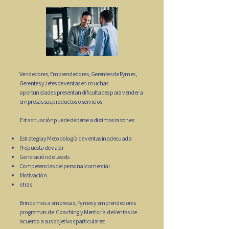
Vendedores, Emprendedores, Gerentes de Pymes,
Gerentes y Jefes de ventas en muchas
oportunidades presentan dificultades para vender a
empresas sus productos o servicios.
Esta situación puede deberse a distintas razones:
Estrategia y Metodología de ventas inadecuada
Propuesta de valor
Generación de Leads
Competencias del personal comercial
Motivación
otras
Brindamos a empresas, Pymes y emprendedores
programas de Coaching y Mentoría de Ventas de
acuerdo a sus objetivos particulares: